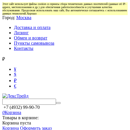
Этот сайт использует файлы cookies и сервисы сбора технических данных посетителей (данные об IP-
адресе, местоположении и др.) для обеспечения работоспособности и улучшения качества
обслуживания. Продолжая использовать наш сайт, Вы автоматически соглашаетесь с использованием
данных технологий.
Хорошо
Город:
Москва
Доставка и оплата
Лизинг
Обмен и возврат
Пункты самовывоза
Контакты
₽
¥
$
₽
€
+7 (4932) 99-90-70
0
Корзина
Товары в корзине:
Корзина пуста
Корзина
Оформить заказ