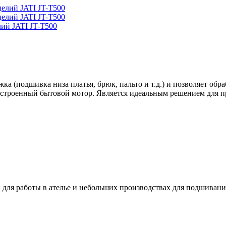
ий JATI JT-T500
а (подшивка низа платья, брюк, пальто и т.д.) и позволяет обр
встроенный бытовой мотор. Является идеальным решением для п
я работы в ателье и небольших производствах для подшивания