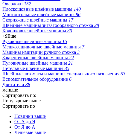
Оверлоки
152
Плоскошовные швейные машины
140
Многоигольные швейные машины
86
Скорняжные швейные машины
17
Швейные машины зигзагообразного стежка
28
Колонковые швейные машины
30
+9
Еще
Рукавные швейные машины
15
Мешкозашивочные швейные машины
7
Машины имитации ручного стежка
3
Закрепочные швейные машины
22
Пуговичные швейные машины
21
Петельные швейные машины
35
Швейные автоматы и машины специального назначения
53
Вспомогательное оборудование
6
Двигатели
38
меньше
Сортировать по:
Популярные выше
Сортировать по
Новинки выше
От А до Я
От Я до А
Дешевые выше