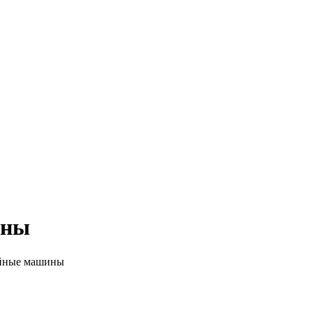
ины
йные машины