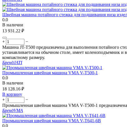
Швейная машина потайного стежка для подшивания низа издел
0.0
В наличии
13 931.22
₽
+
−
Машина JT-T500 предназначена для выполнения потайного стежк
устанавливается на обычном столе, имеет коленоподъемник и 
компактному размеру.
Бренд
JATI
Промышленная швейная машина VMA V-T500-1
0.0
В наличии
18 128.16
₽
В корзину
+
−
Промышленная швейная машина VMA V-T500-1 предназначена дл
Бренд
VMA
Промышленная швейная машина VMA V-T641-6B
0.0