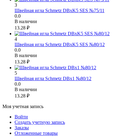
3
Швейная игла Schmetz DBxK5 SES №75/11
0.0
В наличии
13.28
₽
4
Швейная игла Schmetz DBxK5 SES №80/12
0.0
В наличии
13.28
₽
5
Швейная игла Schmetz DBx1 №80/12
0.0
В наличии
13.28
₽
Моя учетная запись
Войти
Создать учетную запись
Заказы
Отложенные товары