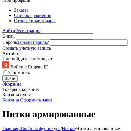
Мой профиль
Заказы
Список сравнения
Отложенные товары
Войти
Регистрация
E-mail
Пароль
Забыли пароль?
Создать учетную запись
Антибот
Или войдите с помощью:
Войти с Яндекс ID
Запомнить
Войти
0
Корзина
Товары в корзине:
Корзина пуста
Корзина
Оформить заказ
Нитки армированные
Главная
/
Швейная фурнитура
/
Нитки
/
Нитки армированные