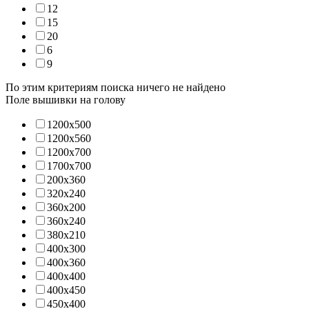
12
15
20
6
9
По этим критериям поиска ничего не найдено
Поле вышивки на голову
1200х500
1200х560
1200х700
1700х700
200х360
320х240
360х200
360х240
380х210
400х300
400х360
400х400
400х450
450х400