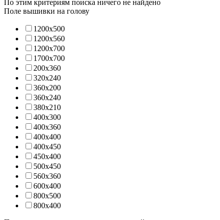
По этим критериям поиска ничего не найдено
Поле вышивки на голову
1200х500
1200х560
1200х700
1700х700
200х360
320х240
360х200
360х240
380х210
400х300
400х360
400х400
400х450
450х400
500х450
560х360
600x400
800x500
800х400