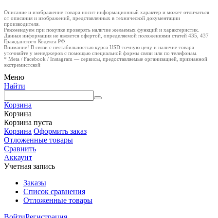
Описание и изображение товара носит информационный характер и может отличаться
от описания и изображений, представленных в технической документации
производителя.
Рекомендуем при покупке проверять наличие желаемых функций и характеристик.
Данная информация не является офертой, определяемой положениями статей 435, 437
Гражданского Кодекса РФ.
Внимание! В связи с нестабильностью курса USD точную цену и наличие товара
уточняйте у менеджеров с помощью специальной формы связи или по телефонам.
* Meta / Facebook / Instagram — сервисы, предоставляемые организацией, признанной
экстремистской
Меню
Найти
Корзина
Корзина
Корзина пуста
Корзина
Оформить заказ
Отложенные товары
Сравнить
Аккаунт
Учетная запись
Заказы
Список сравнения
Отложенные товары
Войти
Регистрация