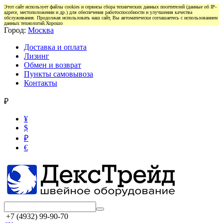
Этот сайт использует файлы cookies и сервисы сбора технических данных посетителей (данные об IP-
адресе, местоположении и др.) для обеспечения работоспособности и улучшения качества
обслуживания. Продолжая использовать наш сайт, Вы автоматически соглашаетесь с использованием
данных технологий.
Хорошо
Город:
Москва
Доставка и оплата
Лизинг
Обмен и возврат
Пункты самовывоза
Контакты
₽
¥
$
₽
€
+7 (4932) 99-90-70