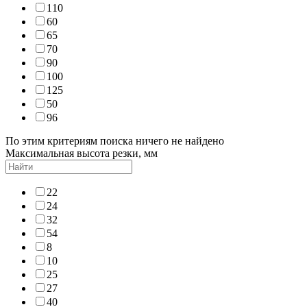
110
60
65
70
90
100
125
50
96
По этим критериям поиска ничего не найдено
Максимальная высота резки, мм
22
24
32
54
8
10
25
27
40