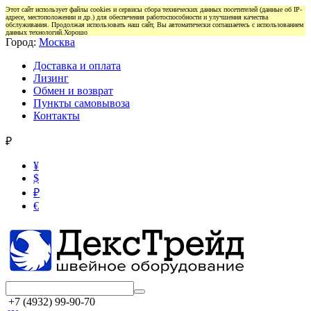
Этот сайт использует файлы cookies и сервисы сбора технических данных посетителей (данные об IP-
адресе, местоположении и др.) для обеспечения работоспособности и улучшения качества
обслуживания. Продолжая использовать наш сайт, Вы автоматически соглашаетесь с использованием
данных технологий.
Хорошо
Город:
Москва
Доставка и оплата
Лизинг
Обмен и возврат
Пункты самовывоза
Контакты
₽
¥
$
₽
€
+7 (4932) 99-90-70