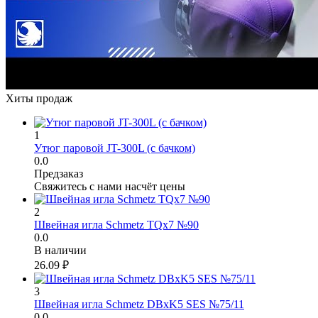
Хиты продаж
1
Утюг паровой JT-300L (с бачком)
0.0
Предзаказ
Свяжитесь с нами насчёт цены
2
Швейная игла Schmetz TQx7 №90
0.0
В наличии
26.09
₽
3
Швейная игла Schmetz DBxK5 SES №75/11
0.0