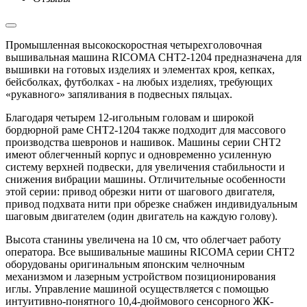
Промышленная высокоскоростная четырехголовочная
вышивальная машина RICOMA CHT2-1204 предназначена для
вышивки на готовых изделиях и элементах кроя, кепках,
бейсболках, футболках - на любых изделиях, требующих
«рукавного» запяливания в подвесных пяльцах.
Благодаря четырем 12-игольным головам и широкой
бордюрной раме CHT2-1204 также подходит для массового
производства шевронов и нашивок. Машины серии CHT2
имеют облегченный корпус и одновременно усиленную
систему верхней подвески, для увеличения стабильности и
снижения вибрации машины. Отличительные особенности
этой серии: привод обрезки нити от шагового двигателя,
привод подхвата нити при обрезке снабжен индивидуальным
шаговым двигателем (один двигатель на каждую голову).
Высота станины увеличена на 10 см, что облегчает работу
оператора. Все вышивальные машины RICOMA серии CHT2
оборудованы оригинальным японским челночным
механизмом и лазерным устройством позиционирования
иглы. Управление машиной осуществляется с помощью
интуитивно-понятного 10,4-дюймового сенсорного ЖК-