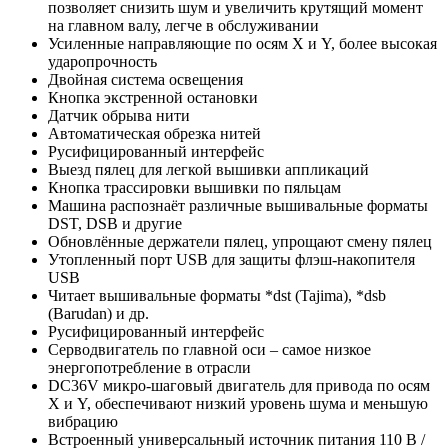
позволяет снизить шум и увеличить крутящий момент
на главном валу, легче в обслуживании
Усиленные направляющие по осям Х и Y, более высокая
ударопрочность
Двойная система освещения
Кнопка экстренной остановки
Датчик обрыва нити
Автоматическая обрезка нитей
Русифицированный интерфейс
Выезд пялец для легкой вышивки аппликаций
Кнопка трассировки вышивки по пяльцам
Машина распознаёт различные вышивальные форматы
DST, DSB и другие
Обновлённые держатели пялец, упрощают смену пялец
Утопленный порт USB для защиты флэш-накопителя
USB
Читает вышивальные форматы *dst (Tajima), *dsb
(Barudan) и др.
Русифицированный интерфейс
Серводвигатель по главной оси – самое низкое
энергопотребление в отрасли
DC36V микро-шаговый двигатель для привода по осям
X и Y, обеспечивают низкий уровень шума и меньшую
вибрацию
Встроенный универсальный источник питания 110 В /