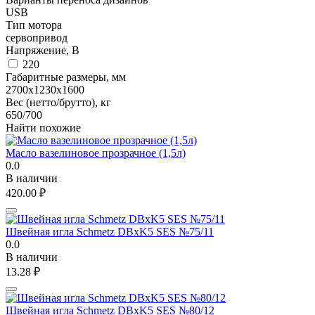
USB
Тип мотора
сервопривод
Напряжение, В
220
Габаритные размеры, мм
2700х1230х1600
Вес (нетто/брутто), кг
650/700
Найти похожие
Масло вазелиновое прозрачное (1,5л)
0.0
В наличии
420.00
₽
Швейная игла Schmetz DBxK5 SES №75/11
0.0
В наличии
13.28
₽
Швейная игла Schmetz DBxK5 SES №80/12