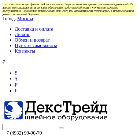
Этот сайт использует файлы cookies и сервисы сбора технических данных посетителей (данные об IP-
адресе, местоположении и др.) для обеспечения работоспособности и улучшения качества
обслуживания. Продолжая использовать наш сайт, Вы автоматически соглашаетесь с использованием
данных технологий.
Хорошо
Город:
Москва
Доставка и оплата
Лизинг
Обмен и возврат
Пункты самовывоза
Контакты
₽
¥
$
₽
€
+7 (4932) 99-90-70