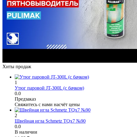
Хиты продаж
1
Утюг паровой JT-300L (с бачком)
0.0
Предзаказ
Свяжитесь с нами насчёт цены
2
Швейная игла Schmetz TQx7 №90
0.0
В наличии