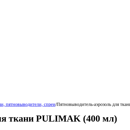
ли, пятновыводители, спреи
/
Пятновыводитель-аэрозоль для тка
ля ткани PULIMAK (400 мл)