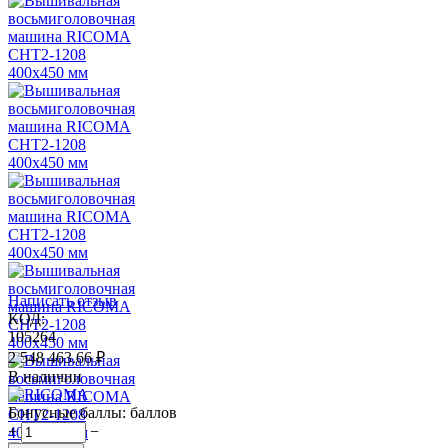
Написать отзыв
КОД:
105264
2 548 463.66
₽
В наличии
Бонусные баллы:
баллов
+
−