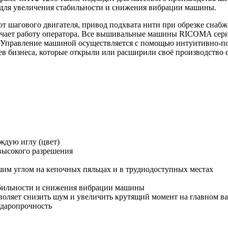
 для увеличения стабильности и снижения вибрации машины.
от шагового двигателя, привод подхвата нити при обрезке сна
блегчает работу оператора. Все вышивальные машины RICOMA с
 Управление машиной осуществляется с помощью интуитивно-п
ьцев бизнеса, которые открыли или расширили своё производс
ждую иглу (цвет)
ысокого разрешения
им углом на кепочных пяльцах и в труднодоступных местах
абильности и снижения вибрации машины
зволяет снизить шум и увеличить крутящий момент на главном ва
ударопрочность