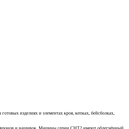
товых изделиях и элементах кроя, кепках, бейсболках,
 шевронов и нашивок. Машины серии CHT2 имеют облегчённый