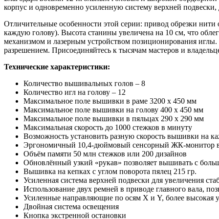
корпус и одновременно усиленную систему верхней подвески,
Отличительные особенности этой серии: привод обрезки нити 
каждую голову). Высота станины увеличена на 10 см, что о
механизмом и лазерным устройством позиционирования иглы.
разрешением. Присоединяйтесь к тысячам мастеров и владел
Технические характеристики:
Количество вышивальных голов – 8
Количество игл на голову – 12
Максимальное поле вышивки в раме 3200 х 450 мм
Максимальное поле вышивки на голову 400 x 450 мм
Максимальное поле вышивки в пяльцах 290 х 290 мм
Максимальная скорость до 1000 стежков в минуту
Возможность установить разную скорость вышивки на ка
Эргономичный 10,4-дюймовый сенсорный ЖК-монитор в
Объём памяти 50 млн стежков или 200 дизайнов
Обновлённый узкий «рукав» позволяет вышивать с больш
Вышивка на кепках с углом поворота пялец 215 гр.
Усиленная система верхней подвески для увеличения ст
Использование двух ремней в приводе главного вала, по
Усиленные направляющие по осям Х и Y, более высокая 
Двойная система освещения
Кнопка экстренной остановки