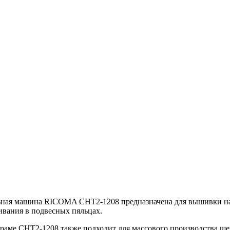
ая машина RICOMA CHT2-1208 предназначена для вышивки на го
ивания в подвесных пяльцах.
 раме CHT2-1208 также подходит для массового производства