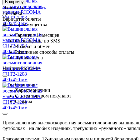
В корзину
Отложить
Сравнить
Доставка
Варианты оплаты
Наши преимущества
Гарантия 12 месяцев
Оповещение по SMS
Возврат и обмен
Различные способы оплаты
Лучшая цена
Найдите похожие
Описание
Характеристики
С этим товаром покупают
Отзывы
Промышленная высокоскоростная восьмиголовочная вышивальн
футболках - на любых изделиях, требующих «рукавного» запял
Благодаря восьми 12-игольным головам и широкой бордюрной