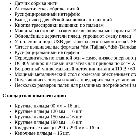
Датчик обрыва нити
Автоматическая обрезка нитей
Русифицированный интерфейс
Выезд пялец для лёгкой вышивки аппликаций
Кнопка трассировки вышивки по пяльцам
Машина распознаёт различные вышивальные форматы DS
Обновлённые держатели пялец, упрощают смену пялец
Утопленный порт USB для защиты флэш-накопителя US
Читает вышивальные форматы *dst (Tajima), *dsb (Barudan
Русифицированный интерфейс
Серводвигатель по главной оси – самое низкое энергопот
DC36V микро-шаговый двигатель для привода по осям X
Встроенный универсальный источник питания 110 В / 60 Г
Мощный металлический стол с колёсами обеспечивает ст
Опускающиеся опоры и колёса предварительно установлен
Несколько размеров пялец для различных потребностей 
Стандартная комплектация:
Круглые пяльцы 90 мм – 16 шт.
Круглые пяльцы 120 мм – 16 шт.
Круглые пяльцы 150 мм – 16 шт.
Круглые пяльцы 190 мм – 16 шт.
Квадратные пяльцы 290 х 290 мм – 16 шт.
Кепочные пяльцы – 16 шт.