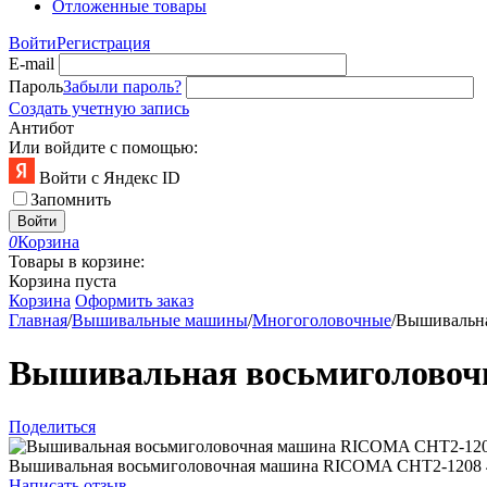
Отложенные товары
Войти
Регистрация
E-mail
Пароль
Забыли пароль?
Создать учетную запись
Антибот
Или войдите с помощью:
Войти с Яндекс ID
Запомнить
Войти
0
Корзина
Товары в корзине:
Корзина пуста
Корзина
Оформить заказ
Главная
/
Вышивальные машины
/
Многоголовочные
/
Вышивальна
Вышивальная восьмиголовоч
Поделиться
Вышивальная восьмиголовочная машина RICOMA CHT2-1208 
Написать отзыв