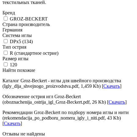
текстильных тканей.
Бренд
GROZ-BECKERT
Страна производитель
Германия
Система иглы
DPx5 (134)
Тип острия
R (стандартное острие)
Размер иглы
120
Найти похожие
Каталог Groz-Beckert - иглы для швейного производства
(Igly_dlja_shvejnogo_proizvodstva.pdf, 1,459 Kb) [
Скачать
]
Обозначение острия игл Groz-Beckert
(oboznachenija_ostrija_igl_Groz-Beckert.pdf, 26 Kb) [
Скачать
]
Рекомендации Groz-Beckert по подбору номера иглы и нити
(rekomendacija_po_podboru_nomera_igly_i_niti.pdf, 43 Kb)
[
Скачать
]
Отзывы не найдены