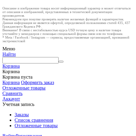
Описание и изображение товара носит информационный характер и может отличаться
от описания и изображений, представленных в технической документации
производителя.
Рекомендуем при покупке проверять наличие желаемых функций и характеристик.
Данная информация не является офертой, определяемой положениями статей 435, 437
Гражданского Кодекса РФ.
Внимание! В связи с нестабильностью курса USD точную цену и наличие товара
уточняйте у менеджеров с помощью специальной формы связи или по телефонам.
* Meta / Facebook / Instagram — сервисы, предоставляемые организацией, признанной
экстремистской
Меню
Найти
Корзина
Корзина
Корзина пуста
Корзина
Оформить заказ
Отложенные товары
Сравнить
Аккаунт
Учетная запись
Заказы
Список сравнения
Отложенные товары
Войти
Регистрация