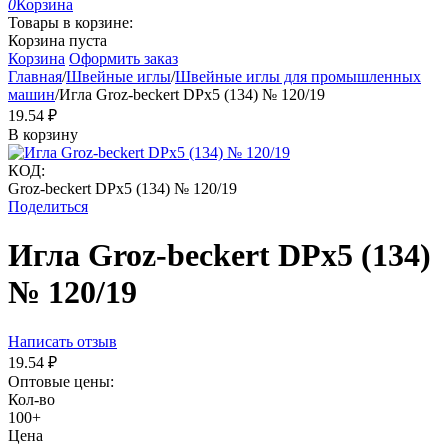
0
Корзина
Товары в корзине:
Корзина пуста
Корзина
Оформить заказ
Главная
/
Швейные иглы
/
Швейные иглы для промышленных
машин
/
Игла Groz-beckert DPx5 (134) № 120/19
19.54
₽
В корзину
КОД:
Groz-beckert DPx5 (134) № 120/19
Поделиться
Игла Groz-beckert DPx5 (134)
№ 120/19
Написать отзыв
19.54
₽
Оптовые цены:
Кол-во
100+
Цена