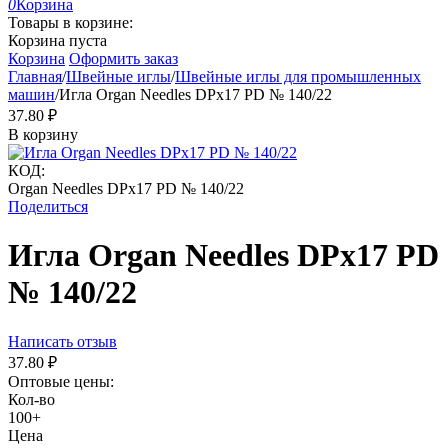
0
Корзина
Товары в корзине:
Корзина пуста
Корзина
Оформить заказ
Главная
/
Швейные иглы
/
Швейные иглы для промышленных
машин
/
Игла Organ Needles DPx17 PD № 140/22
37.80
₽
В корзину
КОД:
Organ Needles DPx17 PD № 140/22
Поделиться
Игла Organ Needles DPx17 PD
№ 140/22
Написать отзыв
37.80
₽
Оптовые цены:
Кол-во
100+
Цена