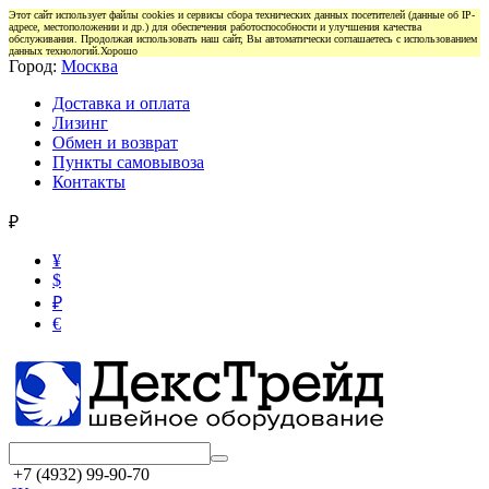
Этот сайт использует файлы cookies и сервисы сбора технических данных посетителей (данные об IP-
адресе, местоположении и др.) для обеспечения работоспособности и улучшения качества
обслуживания. Продолжая использовать наш сайт, Вы автоматически соглашаетесь с использованием
данных технологий.
Хорошо
Город:
Москва
Доставка и оплата
Лизинг
Обмен и возврат
Пункты самовывоза
Контакты
₽
¥
$
₽
€
+7 (4932) 99-90-70