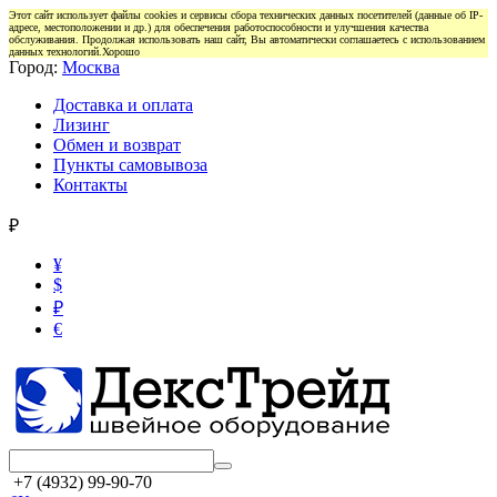
Этот сайт использует файлы cookies и сервисы сбора технических данных посетителей (данные об IP-
адресе, местоположении и др.) для обеспечения работоспособности и улучшения качества
обслуживания. Продолжая использовать наш сайт, Вы автоматически соглашаетесь с использованием
данных технологий.
Хорошо
Город:
Москва
Доставка и оплата
Лизинг
Обмен и возврат
Пункты самовывоза
Контакты
₽
¥
$
₽
€
+7 (4932) 99-90-70