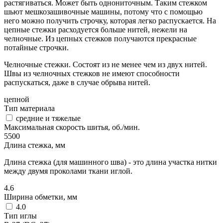
растягиваться. Может быть однониточным. Таким стежком
шьют мешкозашивочные машины, потому что с помощью
него можно получить строчку, которая легко распускается. На
цепные стежки расходуется больше нитей, нежели на
челночные. Из цепных стежков получаются прекрасные
потайные строчки.
Челночные стежки. Состоят из не менее чем из двух нитей.
Швы из челночных стежков не имеют способности
распускаться, даже в случае обрыва нитей.
цепной
Тип материала
средние и тяжелые
Максимальная скорость шитья, об./мин.
5500
Длина стежка, мм
Длина стежка (для машинного шва) - это длина участка нитки
между двумя проколами ткани иглой.
4.6
Ширина обметки, мм
4.0
Тип иглы