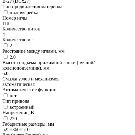
B-27 (DCx27)
Тип продвижения материала
нижняя рейка
Номер иглы
11#
Количество ниток
4
Количество игл
2
Расстояние между иглами, мм
2.0
Высота подъема прижимной лапки (ручной/
коленоподъемник), мм
6.0
Смазка узлов и механизмов
автоматическая
Автоматические функции
нет
Тип привода
встроенный
Напряжение, В
220
Габаритные размеры, мм
525×360×510
Вес (нетто/брутто), кг