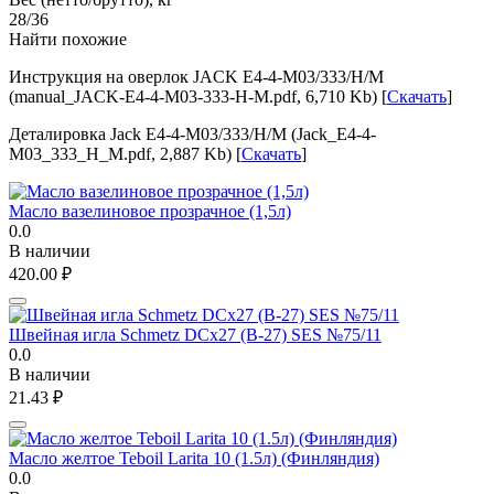
28/36
Найти похожие
Инструкция на оверлок JACK E4-4-M03/333/Н/М
(manual_JACK-E4-4-M03-333-Н-М.pdf, 6,710 Kb) [
Скачать
]
Деталировка Jack E4-4-M03/333/Н/М (Jack_E4-4-
M03_333_Н_М.pdf, 2,887 Kb) [
Скачать
]
Масло вазелиновое прозрачное (1,5л)
0.0
В наличии
420.00
₽
Швейная игла Schmetz DCx27 (B-27) SES №75/11
0.0
В наличии
21.43
₽
Масло желтое Teboil Larita 10 (1.5л) (Финляндия)
0.0