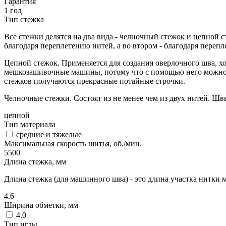
Гарантия
1 год
Тип стежка
Все стежки делятся на два вида - челночный стежок и цепной
благодаря переплетению нитей, а во втором - благодаря переп
Цепной стежок. Применяется для создания оверлочного шва, х
мешкозашивочные машины, потому что с помощью него можно по
стежков получаются прекрасные потайные строчки.
Челночные стежки. Состоят из не менее чем из двух нитей. Шв
цепной
Тип материала
средние и тяжелые
Максимальная скорость шитья, об./мин.
5500
Длина стежка, мм
Длина стежка (для машинного шва) - это длина участка нитки 
4.6
Ширина обметки, мм
4.0
Тип иглы