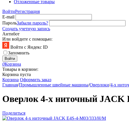
Отложенные товары
Войти
Регистрация
E-mail
Пароль
Забыли пароль?
Создать учетную запись
Антибот
Или войдите с помощью:
Войти с Яндекс ID
Запомнить
Войти
0
Корзина
Товары в корзине:
Корзина пуста
Корзина
Оформить заказ
Главная
/
Промышленные швейные машины
/
Оверлоки
/
4-х нито
Оверлок 4-х ниточный JACK 
Поделиться