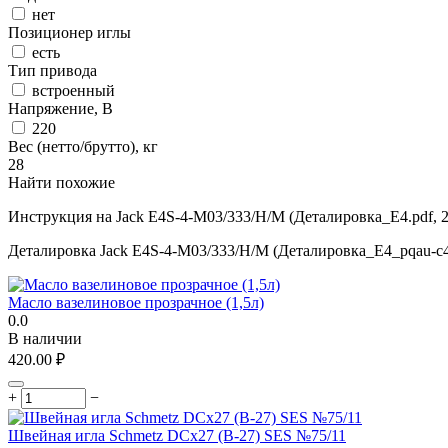
нет
Позиционер иглы
есть
Тип привода
встроенный
Напряжение, В
220
Вес (нетто/брутто), кг
28
Найти похожие
Инструкция на Jack E4S-4-M03/333/Н/М (Деталировка_E4.pdf, 2
Деталировка Jack E4S-4-M03/333/Н/М (Деталировка_E4_pqau-c4.p
Масло вазелиновое прозрачное (1,5л)
0.0
В наличии
420.00
₽
+
−
Швейная игла Schmetz DCx27 (B-27) SES №75/11