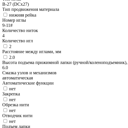
B-27 (DCx27)
Тип продвижения материала
нижняя рейка
Номер иглы
9-11#
Количество ниток
4
Количество игл
2
Расстояние между иглами, мм
2.0
Высота подъема прижимной лапки (ручной/коленоподъемник),
6.0
Смазка узлов и механизмов
автоматическая
Автоматические функции
нет
Закрепка
нет
Обрезка нити
нет
Отводчик нити
нет
Подъем лапки