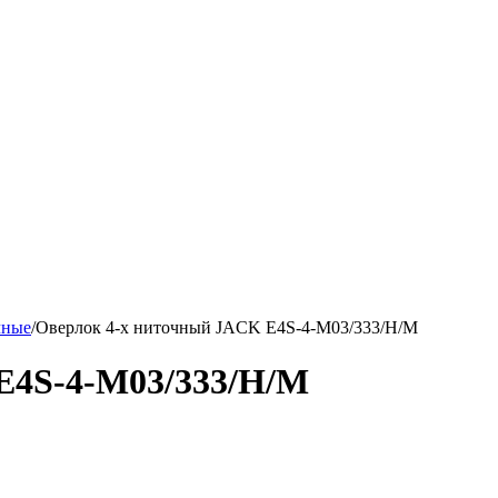
чные
/
Оверлок 4-х ниточный JACK E4S-4-M03/333/Н/М
E4S-4-M03/333/Н/М