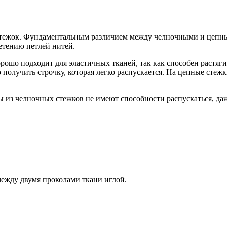
 стежок. Фундаментальным различием между челночными и цепным
летению петлей нитей.
орошо подходит для эластичных тканей, так как способен растя
лучить строчку, которая легко распускается. На цепные стежк
ы из челночных стежков не имеют способности распускаться, даж
между двумя проколами ткани иглой.