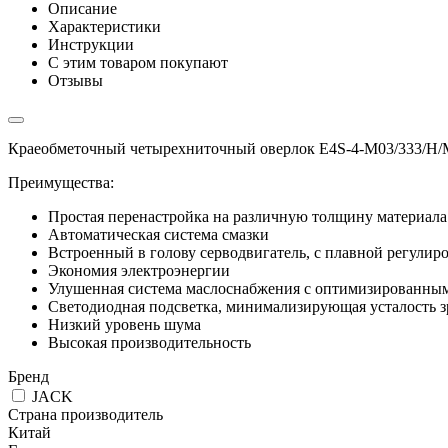
Описание
Характеристики
Инструкции
С этим товаром покупают
Отзывы
Краеобметочный четырехниточный оверлок E4S-4-M03/333/Н/М
Преимущества:
Простая перенастройка на различную толщину материала
Автоматическая система смазки
Встроенный в голову серводвигатель, с плавной регулир
Экономия электроэнергии
Улушенная система маслоснабжения с оптимизированны
Светодиодная подсветка, минимализирующая усталость з
Низкий уровень шума
Высокая производительность
Бренд
JACK
Страна производитель
Китай