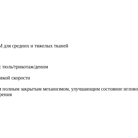
 для средних и тяжелых тканей
: тюль/трикотаж/деним
овкой скорости
м полным закрытым механизмом, улучшающим состояние иглово
рения