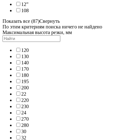
12”
108
Показать все (87)
Свернуть
По этим критериям поиска ничего не найдено
Максимальная высота резки, мм
120
130
140
170
180
195
200
22
220
230
24
270
280
30
32