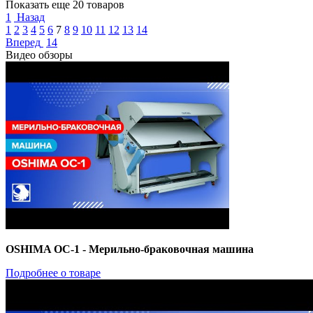
Показать еще 20 товаров
1
Назад
1
2
3
4
5
6
7
8
9
10
11
12
13
14
Вперед
14
Видео обзоры
OSHIMA OC-1 - Мерильно-браковочная машина
Подробнее о товаре