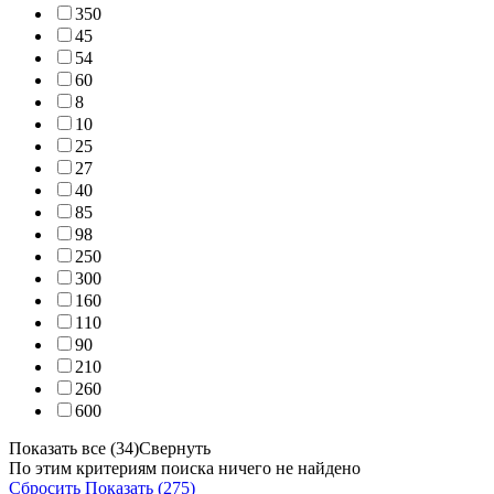
350
45
54
60
8
10
25
27
40
85
98
250
300
160
110
90
210
260
600
Показать все (34)
Свернуть
По этим критериям поиска ничего не найдено
Сбросить
Показать (275)