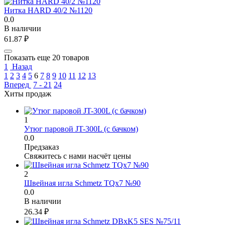
Нитка HARD 40/2 №1120
0.0
В наличии
61.87
₽
Показать еще 20 товаров
1
Назад
1
2
3
4
5
6
7
8
9
10
11
12
13
Вперед
7 - 21
24
Хиты продаж
1
Утюг паровой JT-300L (с бачком)
0.0
Предзаказ
Свяжитесь с нами насчёт цены
2
Швейная игла Schmetz TQx7 №90
0.0
В наличии
26.34
₽