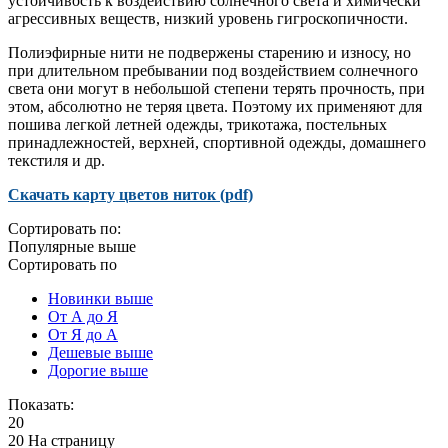
устойчивость к воздействию солнечного света и химически
агрессивных веществ, низкий уровень гигроскопичности.
Полиэфирные нити не подвержены старению и износу, но
при длительном пребывании под воздействием солнечного
света они могут в небольшой степени терять прочность, при
этом, абсолютно не теряя цвета. Поэтому их применяют для
пошива легкой летней одежды, трикотажа, постельных
принадлежностей, верхней, спортивной одежды, домашнего
текстиля и др.
Скачать карту цветов ниток (pdf)
Сортировать по:
Популярные выше
Сортировать по
Новинки выше
От А до Я
От Я до А
Дешевые выше
Дорогие выше
Показать:
20
20 На страницу