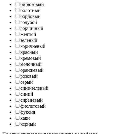
бирюзовый
болотный
бордовый
голубой
горчичный
желтый
зеленый
коричневый
красный
кремовый
молочный
оранжевый
розовый
серый
сине-зеленый
синий
сиреневый
фиолетовый
фуксия
хаки
черный