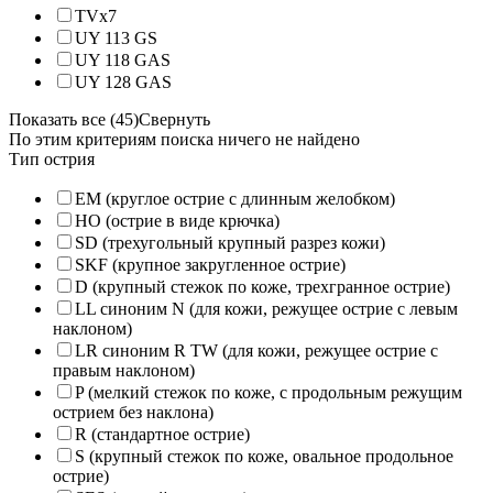
TVx7
UY 113 GS
UY 118 GAS
UY 128 GAS
Показать все (45)
Свернуть
По этим критериям поиска ничего не найдено
Тип острия
EM (круглое острие с длинным желобком)
HO (острие в виде крючка)
SD (трехугольный крупный разрез кожи)
SKF (крупное закругленное острие)
D (крупный стежок по коже, трехгранное острие)
LL синоним N (для кожи, режущее острие с левым
наклоном)
LR синоним R TW (для кожи, режущее острие с
правым наклоном)
P (мелкий стежок по коже, с продольным режущим
острием без наклона)
R (стандартное острие)
S (крупный стежок по коже, овальное продольное
острие)