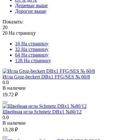
Дешевые выше
Дорогие выше
Показать:
20
20 На страницу
16 На страницу
32 На страницу
64 На страницу
128 На страницу
Игла Groz-beckert DBx1 FFG/SES № 60/8
0.0
В наличии
19.72
₽
Швейная игла Schmetz DBx1 №80/12
0.0
В наличии
13.28
₽