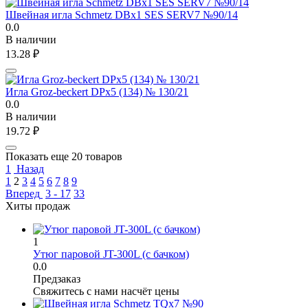
Швейная игла Schmetz DBx1 SES SERV7 №90/14
0.0
В наличии
13.28
₽
Игла Groz-beckert DPx5 (134) № 130/21
0.0
В наличии
19.72
₽
Показать еще 20 товаров
1
Назад
1
2
3
4
5
6
7
8
9
Вперед
3 - 17
33
Хиты продаж
1
Утюг паровой JT-300L (с бачком)
0.0
Предзаказ
Свяжитесь с нами насчёт цены