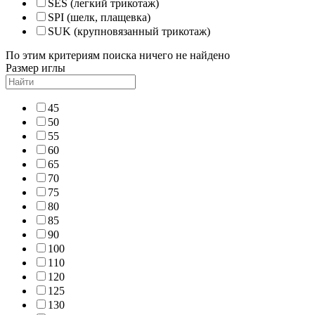
SES (легкий трикотаж)
SPI (шелк, плащевка)
SUK (крупновязанный трикотаж)
По этим критериям поиска ничего не найдено
Размер иглы
45
50
55
60
65
70
75
80
85
90
100
110
120
125
130