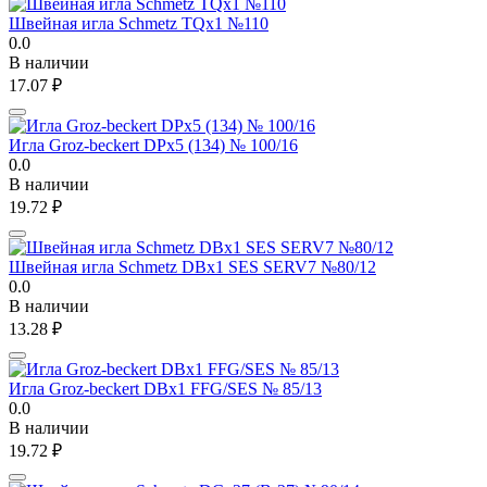
Швейная игла Schmetz TQx1 №110
0.0
В наличии
17.07
₽
Игла Groz-beckert DPx5 (134) № 100/16
0.0
В наличии
19.72
₽
Швейная игла Schmetz DBx1 SES SERV7 №80/12
0.0
В наличии
13.28
₽
Игла Groz-beckert DBx1 FFG/SES № 85/13
0.0
В наличии
19.72
₽