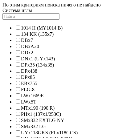
По этим критериям поиска ничего не найдено
Система иглы
1014 H (MY1014 B)
134 KK (135x7)
DBx7
DBxA20
DDx2
DNx1 (UYx143)
DPx35 (134x35)
DPx438
DPx85
EBx755
FLG-8
LWx1669E
LWx5T
MTx190 (190 R)
PHx1 (137x1/253C)
SMx332 EXTLG NY
SMx332 LG
UYx118GKS (FLx118GCS)