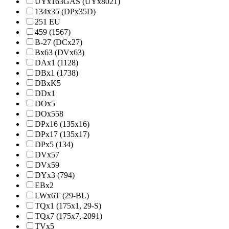
UYx163GAS (UYx8021)
134x35 (DPx35D)
251 EU
459 (1567)
B-27 (DCx27)
Bx63 (DVx63)
DAx1 (1128)
DBx1 (1738)
DBxK5
DDx1
DOx5
DOx558
DPx16 (135х16)
DPx17 (135x17)
DPx5 (134)
DVx57
DVx59
DYx3 (794)
EBx2
LWx6T (29-BL)
TQx1 (175x1, 29-S)
TQx7 (175x7, 2091)
TVx5