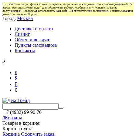
Этот сайт использует файлы cookies и сервисы сбора технических данных посетителей (данные об IP-
адресе, местоположении и др.) для обеспечения работоспособности и улучшения качества
обслуживания. Продолжая использовать наш сайт, Вы автоматически соглашаетесь с использованием
данных технологий.
Хорошо
Город:
Москва
Доставка и оплата
Лизинг
Обмен и возврат
Пункты самовывоза
Контакты
₽
¥
$
₽
€
+7 (4932) 99-90-70
0
Корзина
Товары в корзине:
Корзина пуста
Корзина
Оформить заказ