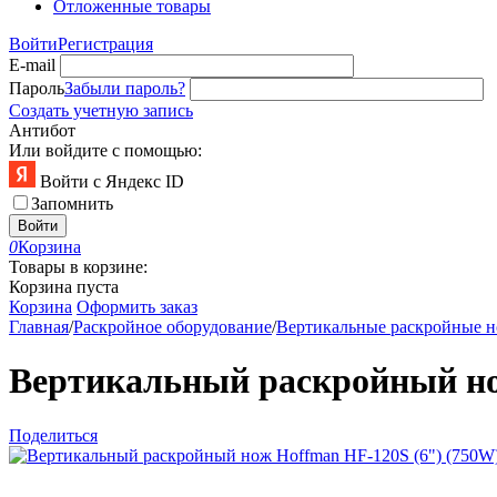
Отложенные товары
Войти
Регистрация
E-mail
Пароль
Забыли пароль?
Создать учетную запись
Антибот
Или войдите с помощью:
Войти с Яндекс ID
Запомнить
Войти
0
Корзина
Товары в корзине:
Корзина пуста
Корзина
Оформить заказ
Главная
/
Раскройное оборудование
/
Вертикальные раскройные 
Вертикальный раскройный но
Поделиться