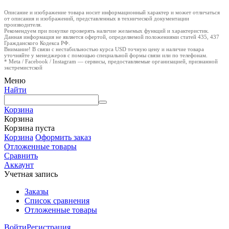
Описание и изображение товара носит информационный характер и может отличаться
от описания и изображений, представленных в технической документации
производителя.
Рекомендуем при покупке проверять наличие желаемых функций и характеристик.
Данная информация не является офертой, определяемой положениями статей 435, 437
Гражданского Кодекса РФ.
Внимание! В связи с нестабильностью курса USD точную цену и наличие товара
уточняйте у менеджеров с помощью специальной формы связи или по телефонам.
* Meta / Facebook / Instagram — сервисы, предоставляемые организацией, признанной
экстремистской
Меню
Найти
Корзина
Корзина
Корзина пуста
Корзина
Оформить заказ
Отложенные товары
Сравнить
Аккаунт
Учетная запись
Заказы
Список сравнения
Отложенные товары
Войти
Регистрация