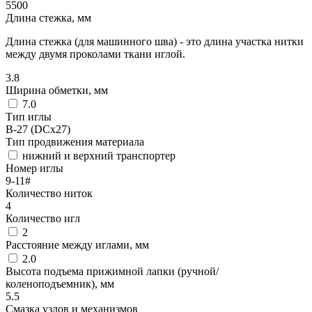
5500
Длина стежка, мм
Длина стежка (для машинного шва) - это длина участка нитки
между двумя проколами ткани иглой.
3.8
Ширина обметки, мм
7.0
Тип иглы
B-27 (DCx27)
Тип продвижения материала
нижний и верхний транспортер
Номер иглы
9-11#
Количество ниток
4
Количество игл
2
Расстояние между иглами, мм
2.0
Высота подъема прижимной лапки (ручной/
коленоподъемник), мм
5.5
Смазка узлов и механизмов