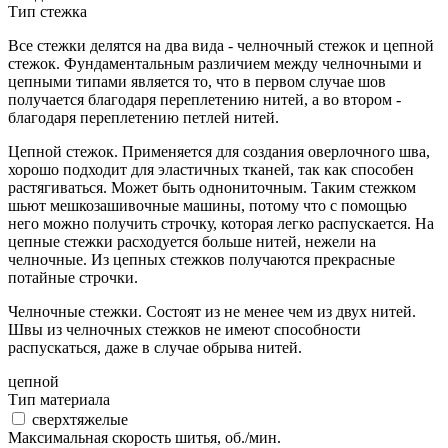
Тип стежка
Все стежки делятся на два вида - челночный стежок и цепной
стежок. Фундаментальным различием между челночными и
цепными типами является то, что в первом случае шов
получается благодаря переплетению нитей, а во втором -
благодаря переплетению петлей нитей.
Цепной стежок. Применяется для создания оверлочного шва,
хорошо подходит для эластичных тканей, так как способен
растягиваться. Может быть однониточным. Таким стежком
шьют мешкозашивочные машины, потому что с помощью
него можно получить строчку, которая легко распускается. На
цепные стежки расходуется больше нитей, нежели на
челночные. Из цепных стежков получаются прекрасные
потайные строчки.
Челночные стежки. Состоят из не менее чем из двух нитей.
Швы из челночных стежков не имеют способности
распускаться, даже в случае обрыва нитей.
цепной
Тип материала
сверхтяжелые
Максимальная скорость шитья, об./мин.