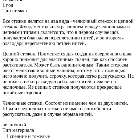
1 год
Тип стежка
Все стежки делятся на два вида - челночный стежок и цепной
стежок. Фундаментальным различием между челночными и
цепными типами является то, что в первом случае шов
получается благодаря переплетению нитей, а во втором -
благодаря переплетению петлей нитей.
Цепной стежок. Применяется для создания оверлочного шва,
хорошо подходит для эластичных тканей, так как способен
растягиваться. Может быть однониточным. Таким стежком
шьют мешкозашивочные машины, потому что с помощью
него можно получить строчку, которая легко распускается. На
цепные стежки расходуется больше нитей, нежели на
челночные. Из цепных стежков получаются прекрасные
потайные строчки.
Челночные стежки. Состоят из не менее чем из двух нитей.
Швы из челночных стежков не имеют способности
распускаться, даже в случае обрыва нитей.
челночный
Тип материала
средние и тяжелые