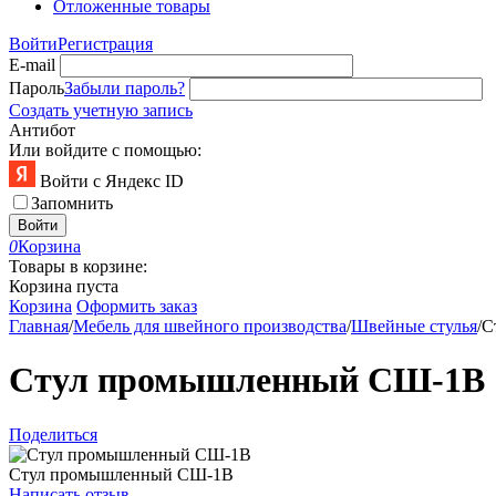
Отложенные товары
Войти
Регистрация
E-mail
Пароль
Забыли пароль?
Создать учетную запись
Антибот
Или войдите с помощью:
Войти с Яндекс ID
Запомнить
Войти
0
Корзина
Товары в корзине:
Корзина пуста
Корзина
Оформить заказ
Главная
/
Мебель для швейного производства
/
Швейные стулья
/
С
Стул промышленный СШ-1В
Поделиться
Стул промышленный СШ-1В
Написать отзыв