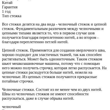
Китай
Гарантия
1 год
Тип стежка
Все стежки делятся на два вида - челночный стежок и цепной
стежок. Фундаментальным различием между челночными и
цепными типами является то, что в первом случае шов
получается благодаря переплетению нитей, а во втором -
благодаря переплетению петлей нитей.
Цепной стежок. Применяется для создания оверлочного шва,
хорошо подходит для эластичных тканей, так как способен
растягиваться. Может быть однониточным. Таким стежком
шьют мешкозашивочные машины, потому что с помощью
него можно получить строчку, которая легко распускается. На
цепные стежки расходуется больше нитей, нежели на
челночные. Из цепных стежков получаются прекрасные
потайные строчки.
Челночные стежки. Состоят из не менее чем из двух нитей.
Швы из челночных стежков не имеют способности
распускаться, даже в случае обрыва нитей.
челночный